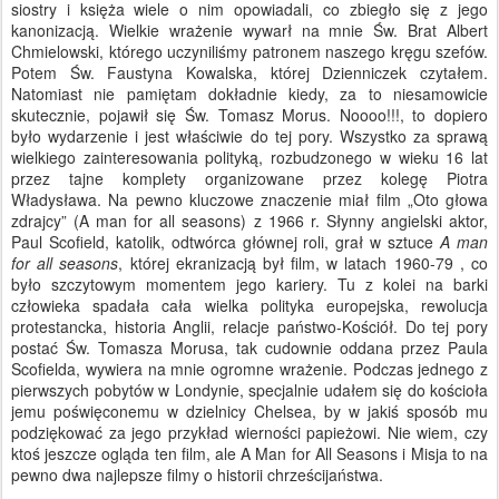
siostry i księża wiele o nim opowiadali, co zbiegło się z jego
kanonizacją. Wielkie wrażenie wywarł na mnie Św. Brat Albert
Chmielowski, którego uczyniliśmy patronem naszego kręgu szefów.
Potem Św. Faustyna Kowalska, której Dzienniczek czytałem.
Natomiast nie pamiętam dokładnie kiedy, za to niesamowicie
skutecznie, pojawił się Św. Tomasz Morus. Noooo!!!, to dopiero
było wydarzenie i jest właściwie do tej pory. Wszystko za sprawą
wielkiego zainteresowania polityką, rozbudzonego w wieku 16 lat
przez tajne komplety organizowane przez kolegę Piotra
Władysława. Na pewno kluczowe znaczenie miał film „Oto głowa
zdrajcy” (A man for all seasons) z 1966 r. Słynny angielski aktor,
Paul Scofield, katolik, odtwórca głównej roli, grał w sztuce
A man
for all seasons
, której ekranizacją był film, w latach 1960-79 , co
było szczytowym momentem jego kariery. Tu z kolei na barki
człowieka spadała cała wielka polityka europejska, rewolucja
protestancka, historia Anglii, relacje państwo-Kościół. Do tej pory
postać Św. Tomasza Morusa, tak cudownie oddana przez Paula
Scofielda, wywiera na mnie ogromne wrażenie. Podczas jednego z
pierwszych pobytów w Londynie, specjalnie udałem się do kościoła
jemu poświęconemu w dzielnicy Chelsea, by w jakiś sposób mu
podziękować za jego przykład wierności papieżowi. Nie wiem, czy
ktoś jeszcze ogląda ten film, ale A Man for All Seasons i Misja to na
pewno dwa najlepsze filmy o historii chrześcijaństwa.