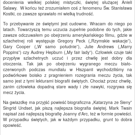
docenienia wielkiej polskiej mistyczki, świętej służącej Anieli
Salawy. W końcu też zrozumiałem coś z fenomenu Św. Stanisława
Kostki, co zawsze sprawiało mi wielką trudność.
To przebywanie ze świętymi jest cudowne. Wracam do niego po
latach. Towarzyszą temu uczucia zupełnie podobne do tych, jakie
zawsze odczuwałem po obejrzeniu amerykańskiego filmu, gdzie w
szlachetnej roli występuje Gregory Peck („Rzymskie wakacje”),
Gary Cooper („W samo południe”), Julie Andrews („Marry
Poppins”) czy Audrey Hepburn („My fair lady”). Człowiek czuje taki
przypływ szlachetnych uczuć i przez chwilę jest dobry dla
otoczenia. Tak jak po obejrzeniu wygranego meczu biało-
czerwonych podczas mundialu w Hiszpanii wychodziliśmy na
podwórkowe boisko z pragnieniem rozegrania meczu życia, tak
samo jest z tymi lekturami biografii świętych. Chociaż przez chwilę,
zanim człowieka dopadną stare wady i złe nawyki, rozgrywa się
mecz życia.
Na gwiazdkę ma przyjść powieść biograficzna „Katarzyna ze Sieny”
Singrid Undset, jak piszą najlepsza biografia świętej. Mark Twain
napisał zaś najlepszą biografię Joanny d'Arc, też w formie powieści.
W przypadku świętych, jak w każdym przypadku, grunt to dobra
opowieść.