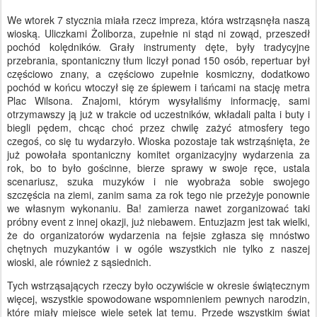
We wtorek 7 stycznia miała rzecz impreza, która wstrząsnęła naszą
wioską. Uliczkami Żoliborza, zupełnie ni stąd ni zowąd, przeszedł
pochód kolędników. Grały instrumenty dęte, były tradycyjne
przebrania, spontaniczny tłum liczył ponad 150 osób, repertuar był
częściowo znany, a częściowo zupełnie kosmiczny, dodatkowo
pochód w końcu wtoczył się ze śpiewem i tańcami na stację metra
Plac Wilsona. Znajomi, którym wysyłaliśmy informację, sami
otrzymawszy ją już w trakcie od uczestników, wkładali palta i buty i
biegli pędem, chcąc choć przez chwilę zażyć atmosfery tego
czegoś, co się tu wydarzyło. Wioska pozostaje tak wstrząśnięta, że
już powołała spontaniczny komitet organizacyjny wydarzenia za
rok, bo to było gościnne, bierze sprawy w swoje ręce, ustala
scenariusz, szuka muzyków i nie wyobraża sobie swojego
szczęścia na ziemi, zanim sama za rok tego nie przeżyje ponownie
we własnym wykonaniu. Ba! zamierza nawet zorganizować taki
próbny event z innej okazji, już niebawem. Entuzjazm jest tak wielki,
że do organizatorów wydarzenia na fejsie zgłasza się mnóstwo
chętnych muzykantów i w ogóle wszystkich nie tylko z naszej
wioski, ale również z sąsiednich.
Tych wstrząsających rzeczy było oczywiście w okresie świątecznym
więcej, wszystkie spowodowane wspomnieniem pewnych narodzin,
które miały miejsce wiele setek lat temu. Przede wszystkim świat