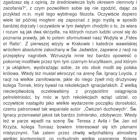
zgadzasz się z opinią, że średniowiecze było okresem ciemnoty i
zacofania?”, z czym pozwoliłem sobie się nie zgodzić, dając za
przykład m.in. myśl tego wybitnego filozofa. Oczywiście dopiero
wiele lat później mogłem się zapoznać z jego myślą w sposób
bardziej dojrzały i oczywiście w tym świętym chodziło o to, że wiara
i rozum są jak dwa skrzydła, na których rozum ludzki unosi się do
poznania prawdy, jak to potem sformułował nasz Wojtyła w „Fides
et Ratio”. Z pierwszej wizyty w Krakowie i katedrze wawelskiej
wróciłem absolutnie zakochany w Św. Jadwidze, zapewne z racji na
przepiękny nagrobek. Wzruszyła mnie tez bardzo opowieść o
pokornej modlitwie przez tym tym czarnym krucyfiksem, pod którym
i ja ukląkłem, wyobrażając sobie, że oto obok modli się polska
królowa. Wtedy też musiał wkroczyć na arenę Św. Ignacy Loyola, z
racji na wielkie zamiłowanie, jakie do niego żywił mój drużynowy
kolega Tomek, który bywał na rekolekcjach ignacjańskich. Z wielką
niecierpliwością oczekiwaliśmy z przyjaciółmi osiągnięcia
pełnoletniości, by móc w tych rekolekcjach wziąć udział, co
oczywiście nastąpiło jako wielkie wydarzenie początku dorosłości,
czemu patronował tak wspaniale autor „Ćwiczeń duchowych”. Św.
Ignacy przemawiał jakoś tak bardzo żołniersko, zdobywczo. Wtedy
też w parze wpadli na scenę Św. Teresa z Avila i Św. Jan od
Krzyża, kolega Tomasz bowiem interesował się ich pismami
mistycznymi. Tak zatem przez chwilę wdychaliśmy atmosferę
wielkiej kontemplacji, co rozbudzało wielkie pragnienia. Kolega