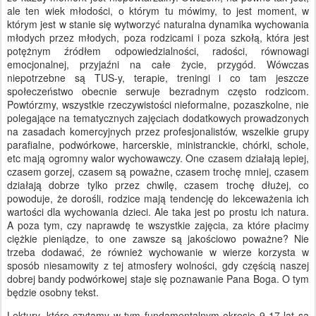
ale ten wiek młodości, o którym tu mówimy, to jest moment, w
którym jest w stanie się wytworzyć naturalna dynamika wychowania
młodych przez młodych, poza rodzicami i poza szkołą, która jest
potężnym źródłem odpowiedzialności, radości, równowagi
emocjonalnej, przyjaźni na całe życie, przygód. Wówczas
niepotrzebne są TUS-y, terapie, treningi i co tam jeszcze
społeczeństwo obecnie serwuje bezradnym często rodzicom.
Powtórzmy, wszystkie rzeczywistości nieformalne, pozaszkolne, nie
polegające na tematycznych zajęciach dodatkowych prowadzonych
na zasadach komercyjnych przez profesjonalistów, wszelkie grupy
parafialne, podwórkowe, harcerskie, ministranckie, chórki, schole,
etc mają ogromny walor wychowawczy. One czasem działają lepiej,
czasem gorzej, czasem są poważne, czasem trochę mniej, czasem
działają dobrze tylko przez chwilę, czasem trochę dłużej, co
powoduje, że dorośli, rodzice mają tendencję do lekceważenia ich
wartości dla wychowania dzieci. Ale taka jest po prostu ich natura.
A poza tym, czy naprawdę te wszystkie zajęcia, za które płacimy
ciężkie pieniądze, to one zawsze są jakościowo poważne? Nie
trzeba dodawać, że również wychowanie w wierze korzysta w
sposób niesamowity z tej atmosfery wolności, gdy częścią naszej
dobrej bandy podwórkowej staje się poznawanie Pana Boga. O tym
będzie osobny tekst.
Lektury, które czytamy w tym fundamentalnym okresie 9-17 lat są