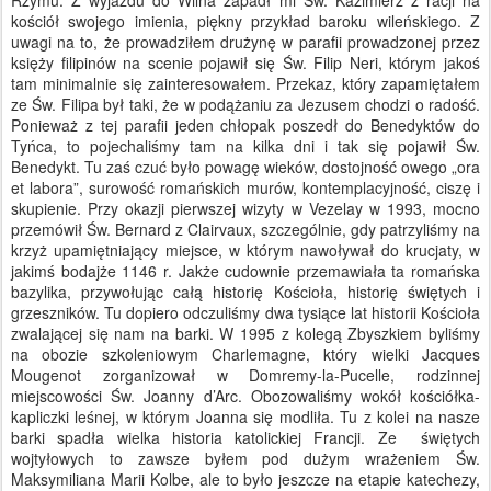
Rzymu. Z wyjazdu do Wilna zapadł mi Św. Kazimierz z racji na
kościół swojego imienia, piękny przykład baroku wileńskiego. Z
uwagi na to, że prowadziłem drużynę w parafii prowadzonej przez
księży filipinów na scenie pojawił się Św. Filip Neri, którym jakoś
tam minimalnie się zainteresowałem. Przekaz, który zapamiętałem
ze Św. Filipa był taki, że w podążaniu za Jezusem chodzi o radość.
Ponieważ z tej parafii jeden chłopak poszedł do Benedyktów do
Tyńca, to pojechaliśmy tam na kilka dni i tak się pojawił Św.
Benedykt. Tu zaś czuć było powagę wieków, dostojność owego „ora
et labora”, surowość romańskich murów, kontemplacyjność, ciszę i
skupienie. Przy okazji pierwszej wizyty w Vezelay w 1993, mocno
przemówił Św. Bernard z Clairvaux, szczególnie, gdy patrzyliśmy na
krzyż upamiętniający miejsce, w którym nawoływał do krucjaty, w
jakimś bodajże 1146 r. Jakże cudownie przemawiała ta romańska
bazylika, przywołując całą historię Kościoła, historię świętych i
grzeszników. Tu dopiero odczuliśmy dwa tysiące lat historii Kościoła
zwalającej się nam na barki. W 1995 z kolegą Zbyszkiem byliśmy
na obozie szkoleniowym Charlemagne, który wielki Jacques
Mougenot zorganizował w Domremy-la-Pucelle, rodzinnej
miejscowości Św. Joanny d’Arc. Obozowaliśmy wokół kościółka-
kapliczki leśnej, w którym Joanna się modliła. Tu z kolei na nasze
barki spadła wielka historia katolickiej Francji. Ze świętych
wojtyłowych to zawsze byłem pod dużym wrażeniem Św.
Maksymiliana Marii Kolbe, ale to było jeszcze na etapie katechezy,