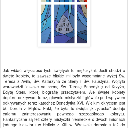
Jak widać większość tych świętych to mężczyźni. Jeśli chodzi o
święte kobiety, to zawsze bliskie mi były wspomniane wyżej Św.
Teresa z Avila, Św. Katarzyna ze Sieny i Św. Faustyna. Wojtyła
wprowadził jeszcze na scenę Św. Teresę Benedyktę od Krzyża,
Edytę Stein, której biografię przeczytałem. Ale święte kobiety
dopiero odkrywam teraz, głównie mistyczki i głównie pod wpływem
odkrywanych teraz katechez Benedytka XVI. Wielkim okryciem jest
bł. Dorota z Mątów. Fakt, że była to święta „krzyżacka” dodaje
całemu zainteresowaniu pewnego szczególnego kolorytu.
Fantastyczne są też cztery mistyczki niemieckie o dwóch imionach
jednego klasztoru w Helfcie z XIII w. Wreszcie dorosłem też do