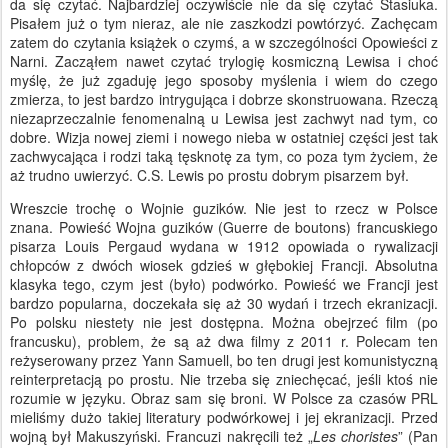
da się czytać. Najbardziej oczywiście nie da się czytać Stasiuka.
Pisałem już o tym nieraz, ale nie zaszkodzi powtórzyć. Zachęcam
zatem do czytania książek o czymś, a w szczególności Opowieści z
Narni. Zacząłem nawet czytać trylogię kosmiczną Lewisa i choć
myślę, że już zgaduję jego sposoby myślenia i wiem do czego
zmierza, to jest bardzo intrygująca i dobrze skonstruowana. Rzeczą
niezaprzeczalnie fenomenalną u Lewisa jest zachwyt nad tym, co
dobre. Wizja nowej ziemi i nowego nieba w ostatniej części jest tak
zachwycająca i rodzi taką tęsknotę za tym, co poza tym życiem, że
aż trudno uwierzyć. C.S. Lewis po prostu dobrym pisarzem był.
Wreszcie trochę o Wojnie guzików. Nie jest to rzecz w Polsce
znana. Powieść Wojna guzików (Guerre de boutons) francuskiego
pisarza Louis Pergaud wydana w 1912 opowiada o rywalizacji
chłopców z dwóch wiosek gdzieś w głębokiej Francji. Absolutna
klasyka tego, czym jest (było) podwórko. Powieść we Francji jest
bardzo popularna, doczekała się aż 30 wydań i trzech ekranizacji.
Po polsku niestety nie jest dostępna. Można obejrzeć film (po
francusku), problem, że są aż dwa filmy z 2011 r. Polecam ten
reżyserowany przez Yann Samuell, bo ten drugi jest komunistyczną
reinterpretacją po prostu. Nie trzeba się zniechęcać, jeśli ktoś nie
rozumie w języku. Obraz sam się broni. W Polsce za czasów PRL
mieliśmy dużo takiej literatury podwórkowej i jej ekranizacji. Przed
wojną był Makuszyński. Francuzi nakręcili też „
Les choristes
” (Pan