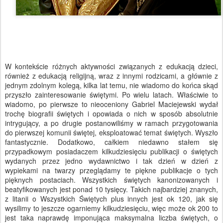
W kontekście różnych aktywności związanych z edukacją dzieci,
również z edukacją religijną, wraz z innymi rodzicami, a głównie z
jednym zdolnym kolegą, kilka lat temu, nie wiadomo do końca skąd
przyszło zainteresowanie świętymi. Po wielu latach. Właściwie to
wiadomo, po pierwsze to nieoceniony Gabriel Maciejewski wydał
trochę biografii świętych i opowiada o nich w sposób absolutnie
intrygujący, a po drugie postanowiliśmy w ramach przygotowania
do pierwszej komunii świętej, eksploatować temat świętych. Wyszło
fantastycznie. Dodatkowo, całkiem niedawno stałem się
przypadkowym posiadaczem kilkudziesięciu publikacji o świętych
wydanych przez jedno wydawnictwo i tak dzień w dzień z
wypiekami na twarzy przeglądamy te piękne publikacje o tych
pięknych postaciach. Wszystkich świętych kanonizowanych i
beatyfikowanych jest ponad 10 tysięcy. Takich najbardziej znanych,
z litanii o Wszystkich Świętych plus innych jest ok 120, jak się
wysilimy to jeszcze ogarniemy kilkudziesięciu, więc może ok 200 to
jest taka naprawdę imponująca maksymalna liczba świętych, o