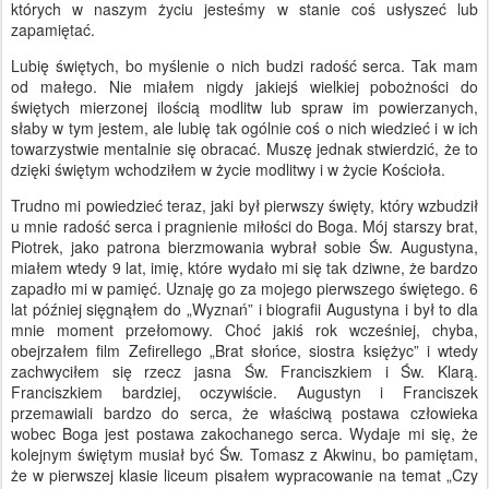
których w naszym życiu jesteśmy w stanie coś usłyszeć lub
zapamiętać.
Lubię świętych, bo myślenie o nich budzi radość serca. Tak mam
od małego. Nie miałem nigdy jakiejś wielkiej pobożności do
świętych mierzonej ilością modlitw lub spraw im powierzanych,
słaby w tym jestem, ale lubię tak ogólnie coś o nich wiedzieć i w ich
towarzystwie mentalnie się obracać. Muszę jednak stwierdzić, że to
dzięki świętym wchodziłem w życie modlitwy i w życie Kościoła.
Trudno mi powiedzieć teraz, jaki był pierwszy święty, który wzbudził
u mnie radość serca i pragnienie miłości do Boga. Mój starszy brat,
Piotrek, jako patrona bierzmowania wybrał sobie Św. Augustyna,
miałem wtedy 9 lat, imię, które wydało mi się tak dziwne, że bardzo
zapadło mi w pamięć. Uznaję go za mojego pierwszego świętego. 6
lat później sięgnąłem do „Wyznań” i biografii Augustyna i był to dla
mnie moment przełomowy. Choć jakiś rok wcześniej, chyba,
obejrzałem film Zefirellego „Brat słońce, siostra księżyc” i wtedy
zachwyciłem się rzecz jasna Św. Franciszkiem i Św. Klarą.
Franciszkiem bardziej, oczywiście. Augustyn i Franciszek
przemawiali bardzo do serca, że właściwą postawa człowieka
wobec Boga jest postawa zakochanego serca. Wydaje mi się, że
kolejnym świętym musiał być Św. Tomasz z Akwinu, bo pamiętam,
że w pierwszej klasie liceum pisałem wypracowanie na temat „Czy