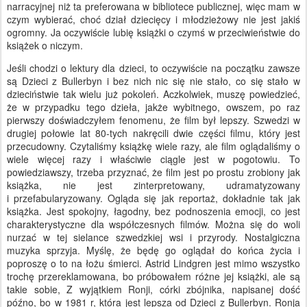
narracyjnej niż ta preferowana w bibliotece publicznej, więc mam w
czym wybierać, choć dział dziecięcy i młodzieżowy nie jest jakiś
ogromny. Ja oczywiście lubię książki o czymś w przeciwieństwie do
książek o niczym.
Jeśli chodzi o lektury dla dzieci, to oczywiście na początku zawsze
są Dzieci z Bullerbyn i bez nich nic się nie stało, co się stało w
dzieciństwie tak wielu już pokoleń. Aczkolwiek, muszę powiedzieć,
że w przypadku tego dzieła, jakże wybitnego, owszem, po raz
pierwszy doświadczyłem fenomenu, że film był lepszy. Szwedzi w
drugiej połowie lat 80-tych nakręcili dwie części filmu, który jest
przecudowny. Czytaliśmy książkę wiele razy, ale film oglądaliśmy o
wiele więcej razy i właściwie ciągle jest w pogotowiu. To
powiedziawszy, trzeba przyznać, że film jest po prostu zrobiony jak
książka, nie jest zinterpretowany, udramatyzowany
i przefabularyzowany. Ogląda się jak reportaż, dokładnie tak jak
książka. Jest spokojny, łagodny, bez podnoszenia emocji, co jest
charakterystyczne dla współczesnych filmów. Można się do woli
nurzać w tej sielance szwedzkiej wsi i przyrody. Nostalgiczna
muzyka sprzyja. Myślę, że będę go oglądał do końca życia i
poproszę o to na łożu śmierci. Astrid Lindgren jest mimo wszystko
trochę przereklamowana, bo próbowałem różne jej książki, ale są
takie sobie, Z wyjątkiem Ronji, córki zbójnika, napisanej dość
późno, bo w 1981 r, która jest lepsza od Dzieci z Bullerbyn. Ronja