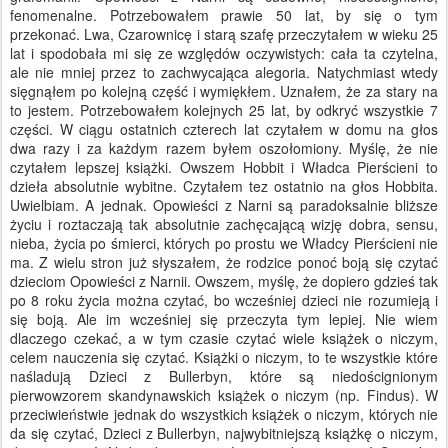
fenomenalne. Potrzebowałem prawie 50 lat, by się o tym
przekonać. Lwa, Czarownicę i starą szafę przeczytałem w wieku 25
lat i spodobała mi się ze względów oczywistych: cała ta czytelna,
ale nie mniej przez to zachwycająca alegoria. Natychmiast wtedy
sięgnąłem po kolejną część i wymiękłem. Uznałem, że za stary na
to jestem. Potrzebowałem kolejnych 25 lat, by odkryć wszystkie 7
części. W ciągu ostatnich czterech lat czytałem w domu na głos
dwa razy i za każdym razem byłem oszołomiony. Myślę, że nie
czytałem lepszej książki. Owszem Hobbit i Władca Pierścieni to
dzieła absolutnie wybitne. Czytałem tez ostatnio na głos Hobbita.
Uwielbiam. A jednak. Opowieści z Narni są paradoksalnie bliższe
życiu i roztaczają tak absolutnie zachęcającą wizję dobra, sensu,
nieba, życia po śmierci, których po prostu we Władcy Pierścieni nie
ma. Z wielu stron już słyszałem, że rodzice ponoć boją się czytać
dzieciom Opowieści z Narnii. Owszem, myślę, że dopiero gdzieś tak
po 8 roku życia można czytać, bo wcześniej dzieci nie rozumieją i
się boją. Ale im wcześniej się przeczyta tym lepiej. Nie wiem
dlaczego czekać, a w tym czasie czytać wiele książek o niczym,
celem nauczenia się czytać. Książki o niczym, to te wszystkie które
naśladują Dzieci z Bullerbyn, które są niedoścignionym
pierwowzorem skandynawskich książek o niczym (np. Findus). W
przeciwieństwie jednak do wszystkich książek o niczym, których nie
da się czytać, Dzieci z Bullerbyn, najwybitniejszą książkę o niczym,