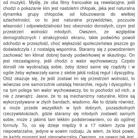
od muzyki). Myślę, że oba filmy francuskie są rewelacyjne, jeśli
chodzi o pokazanie kim jest nastoletni chłopak, jaka jest naturalna
dynamika grupy chłopców, od łobuzowania do wielkiej
szlachetności, co to jest naturalne przywództwo, poczucie
własności i odpowiedzialności bez obecności dorosłych, czym jest
przestrzeń wolności młodych. Owszem, ze względów
demograficznych i atrakcyjności ekranu, takie podwórko powoli
odchodzi w przeszłość, choć większość społeczeństwa jeszcze go
doświadczyła i z nostalgią wspomina. Staramy się z powodzeniem
zachować ten klimat dobrej bandy podwórkowej w skautingu. On
jest niezastąpiony, jeśli chodzi o walor wychowawczy. Często
dorośli nie wyobrażają sobie, żeby dzieci same się rządziły i w
ogóle żeby wytwarzały same z siebie jakiś rodzaj reguł i dyscypliny.
Otóż okazuje się, że jeśli zostawi im się przestrzeń wolności, to
wówczas one samorzutnie ustalają hierarchie, reguły i dyscypliny. I
na tym polega ten walor wychowawczy, bo to pochodzi od nich, a
nie z zewnątrz. Jasne, że to są mechanizmy naturalne, które są
wykorzystywane w złych bandach, wiadomo. Ale to działa również,
a może przede wszystkich w tych dobrych, pozaszkolnych
rzeczywistościach, gdzie staramy się młodych zostawić samych
sobie, może z jakimś tam lekkim podsterowaniem, co do ogólnej
formuły. To, co się dzieje między 9 a 17 rokiem życia jest
niepowtarzalne, jedyne w sowim rodzaju. Ja wiem, że ktoś powie,
że każdy moment jest niepowtarzalny. Owszem, na pewno tak jest,