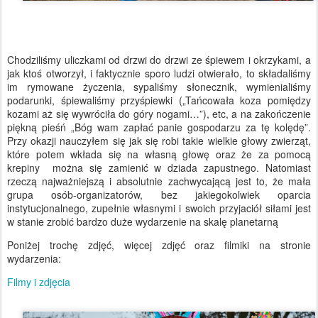
Chodziliśmy uliczkami od drzwi do drzwi ze śpiewem i okrzykami, a
jak ktoś otworzył, i faktycznie sporo ludzi otwierało, to składaliśmy
im rymowane życzenia, sypaliśmy słonecznik, wymienialiśmy
podarunki, śpiewaliśmy przyśpiewki („Tańcowała koza pomiędzy
kozami aż się wywróciła do góry nogami…”), etc, a na zakończenie
piękną pieśń „Bóg wam zapłać panie gospodarzu za tę kolędę”.
Przy okazji nauczyłem się jak się robi takie wielkie głowy zwierząt,
które potem wkłada się na własną głowę oraz że za pomocą
krepiny można się zamienić w dziada zapustnego. Natomiast
rzeczą najważniejszą i absolutnie zachwycającą jest to, że mała
grupa osób-organizatorów, bez jakiegokolwiek oparcia
instytucjonalnego, zupełnie własnymi i swoich przyjaciół siłami jest
w stanie zrobić bardzo duże wydarzenie na skalę planetarną
Poniżej trochę zdjęć, więcej zdjęć oraz filmiki na stronie
wydarzenia:
Filmy i zdjęcia