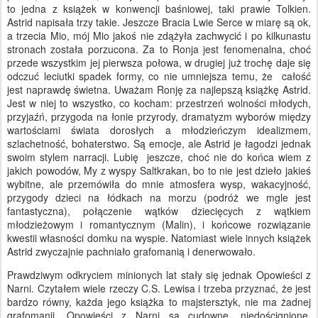
to jedna z książek w konwencji baśniowej, taki prawie Tolkien.
Astrid napisała trzy takie. Jeszcze Bracia Lwie Serce w miarę są ok,
a trzecia Mio, mój Mio jakoś nie zdążyła zachwycić i po kilkunastu
stronach została porzucona. Za to Ronja jest fenomenalna, choć
przede wszystkim jej pierwsza połowa, w drugiej już trochę daje się
odczuć leciutki spadek formy, co nie umniejsza temu, że całość
jest naprawdę świetna. Uważam Ronję za najlepszą książkę Astrid.
Jest w niej to wszystko, co kocham: przestrzeń wolności młodych,
przyjaźń, przygoda na łonie przyrody, dramatyzm wyborów między
wartościami świata dorosłych a młodzieńczym idealizmem,
szlachetność, bohaterstwo. Są emocje, ale Astrid je łagodzi jednak
swoim stylem narracji. Lubię jeszcze, choć nie do końca wiem z
jakich powodów, My z wyspy Saltkrakan, bo to nie jest dzieło jakieś
wybitne, ale przemówiła do mnie atmosfera wysp, wakacyjność,
przygody dzieci na łódkach na morzu (podróż we mgle jest
fantastyczna), połączenie wątków dziecięcych z wątkiem
młodzieżowym i romantycznym (Malin), i końcowe rozwiązanie
kwestii własności domku na wyspie. Natomiast wiele innych książek
Astrid zwyczajnie pachniało grafomanią i denerwowało.
Prawdziwym odkryciem minionych lat stały się jednak Opowieści z
Narni. Czytałem wiele rzeczy C.S. Lewisa i trzeba przyznać, że jest
bardzo równy, każda jego książka to majstersztyk, nie ma żadnej
grafomanii. Opowieści z Narni są cudowne, niedoścignione,