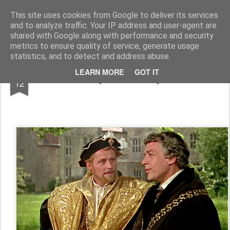
Zbigniew Minda
blog osobisty
This site uses cookies from Google to deliver its services
and to analyze traffic. Your IP address and user-agent are
Pages
shared with Google along with performance and security
metrics to ensure quality of service, generate usage
statistics, and to detect and address abuse.
DEC
LEARN MORE
GOT IT
Święci w moim życiu
12