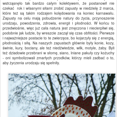
wstrząsnęło tak bardzo całym kolektywem, że postanowił nie
czekać
rok i własnymi siłami zrobić zapusty w niedzielę 2 marca,
które też są takim rodzajem kolędowania na koniec karnawału.
Zapusty na celu mają pobudzenie natury do życia, przynoszenie
urodzaju, powodzenia, zdrowia, energii i płodności. W końcu to
przedwiośnie, więc już cała natura jest zmęczona i niecierpliwi się,
podobnie jak ludzie, by wreszcie zaczął się czas obfitości. Pierwsze
i najważniejsze postacie to te zwierzęce, bo kojarzyły się z energią,
płodnością i siłą. Na naszych zapustach głównie były konie, kozy,
świnie, kury, bociany, ale też niedźwiedzie, wilk, motyle, żaby. Byli
też dziadowie przebrani w słomę, siano, lniane pakuły czy kożuchy
- oni symbolizowali zmarłych przodków, którzy mieli zadbać o to,
aby życzenia urodzaju się spełniły.