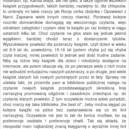
Indianach, np. Karola Maya, ale nie tylko, a także ogólnie wszelkich
książek przygodowych, takich bardziej, nazwijmy to, dla chłopców,
to umknęły mi takie rzeczy jak Ronja córka zbójnika i Opowieści z
Narni. Zapewne wiele innych rzeczy również. Ponieważ kolejne
roczniki domowników domagają się wieczornego czytania, więc
odrabiam zaległości i czytam obie te książki po raz kolejny w ciągu
ostatnich kilku lat. Choć czytanie na głos stało się jednak jakimś
wyjątkiem, bardziej chodzi teraz o dostarczanie tytułów.
Wyszukiwanie powieści dla pożeraczy książek, czyli dzieci w wieku
od 8-9 lat do, powiedzmy, 15-16 lat (potem chyba już się chyba
czyta inaczej, mniej powieści) to jednak jest dość trudne zadanie.
Niby są różne listy książek dla dzieci i młodzieży dostępne na
internecie, ale potem okazuje się, że po pierwsze wiele z nich może
nie wzbudzić entuzjazmu naszych pożeraczy, a po drugie, jest wiele
książek starych lub nowych pominiętych przez te listy. Sprawy nie
ułatwia fakt, że przemiła pani w bibliotece publicznej nalega na
czytanie nowych książek przedstawiających określoną linię
narracyjną promowaną odgórnie i zasadniczo zniechęca np. do
czytania starych powieści. Z tym oczywiście można sobie poradzić,
choć marzy się taka biblioteka „the best of”, żeby można sięgać po
kolejne książki na półce bez zastanawiania się co do linii
narracyjnej. Oczywiście nie jest to tak do końca możliwe, bo są
preferencje osobiste i preferencje chwili. Tak się składa, że
nieopodal mam najbardziej znaną księgarnię o wyraźnie innej linii