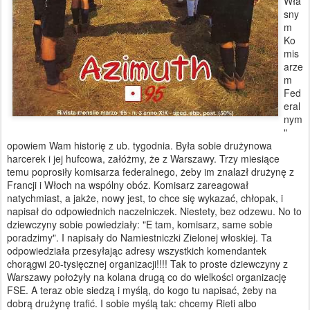
Wła
sny
m
Ko
mis
arze
m
Fed
eral
nym
"
opowiem Wam historię z ub. tygodnia. Była sobie drużynowa
harcerek i jej hufcowa, załóżmy, że z Warszawy. Trzy miesiące
temu poprosiły komisarza federalnego, żeby im znalazł drużynę z
Francji i Włoch na wspólny obóz. Komisarz zareagował
natychmiast, a jakże, nowy jest, to chce się wykazać, chłopak, i
napisał do odpowiednich naczelniczek. Niestety, bez odzewu. No to
dziewczyny sobie powiedziały: "E tam, komisarz, same sobie
poradzimy". I napisały do Namiestniczki Zielonej włoskiej. Ta
odpowiedziała przesyłając adresy wszystkich komendantek
chorągwi 20-tysięcznej organizacji!!!! Tak to proste dziewczyny z
Warszawy położyły na kolana drugą co do wielkości organizację
FSE. A teraz obie siedzą i myślą, do kogo tu napisać, żeby na
dobrą drużynę trafić. I sobie myślą tak: chcemy Rieti albo