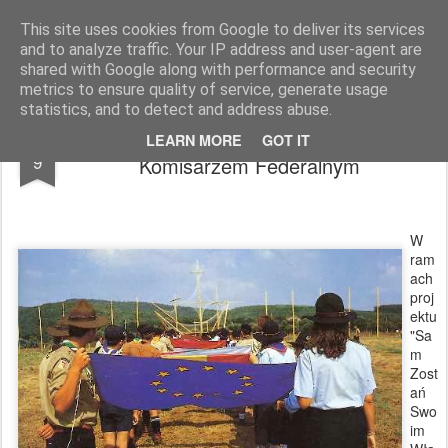
Zbigniew Minda
blog osobisty
This site uses cookies from Google to deliver its services
and to analyze traffic. Your IP address and user-agent are
Pages
shared with Google along with performance and security
metrics to ensure quality of service, generate usage
statistics, and to detect and address abuse.
Sam Zostań Swoim Własnym
DEC
LEARN MORE
GOT IT
9
Komisarzem Federalnym
W
ram
ach
proj
ektu
"Sa
m
Zost
ań
Swo
im