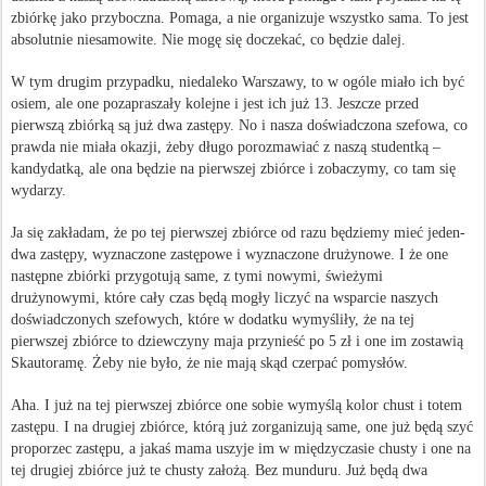
zbiórkę jako przyboczna. Pomaga, a nie organizuje wszystko sama. To jest
absolutnie niesamowite. Nie mogę się doczekać, co będzie dalej.
W tym drugim przypadku, niedaleko Warszawy, to w ogóle miało ich być
osiem, ale one pozapraszały kolejne i jest ich już 13. Jeszcze przed
pierwszą zbiórką są już dwa zastępy. No i nasza doświadczona szefowa, co
prawda nie miała okazji, żeby długo porozmawiać z naszą studentką –
kandydatką, ale ona będzie na pierwszej zbiórce i zobaczymy, co tam się
wydarzy.
Ja się zakładam, że po tej pierwszej zbiórce od razu będziemy mieć jeden-
dwa zastępy, wyznaczone zastępowe i wyznaczone drużynowe. I że one
następne zbiórki przygotują same, z tymi nowymi, świeżymi
drużynowymi, które cały czas będą mogły liczyć na wsparcie naszych
doświadczonych szefowych, które w dodatku wymyśliły, że na tej
pierwszej zbiórce to dziewczyny maja przynieść po 5 zł i one im zostawią
Skautoramę. Żeby nie było, że nie mają skąd czerpać pomysłów.
Aha. I już na tej pierwszej zbiórce one sobie wymyślą kolor chust i totem
zastępu. I na drugiej zbiórce, którą już zorganizują same, one już będą szyć
proporzec zastępu, a jakaś mama uszyje im w międzyczasie chusty i one na
tej drugiej zbiórce już te chusty założą. Bez munduru. Już będą dwa