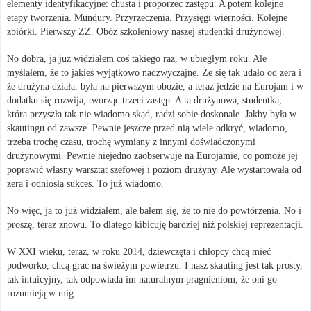
elementy identyfikacyjne: chusta i proporzec zastępu. A potem kolejne
etapy tworzenia. Mundury. Przyrzeczenia. Przysięgi wierności. Kolejne
zbiórki. Pierwszy ZZ. Obóz szkoleniowy naszej studentki drużynowej.
No dobra, ja już widziałem coś takiego raz, w ubiegłym roku. Ale
myślałem, że to jakieś wyjątkowo nadzwyczajne. Że się tak udało od zera i
że drużyna działa, była na pierwszym obozie, a teraz jedzie na Eurojam i w
dodatku się rozwija, tworząc trzeci zastęp. A ta drużynowa, studentka,
która przyszła tak nie wiadomo skąd, radzi sobie doskonale. Jakby była w
skautingu od zawsze. Pewnie jeszcze przed nią wiele odkryć, wiadomo,
trzeba trochę czasu, trochę wymiany z innymi doświadczonymi
drużynowymi. Pewnie niejedno zaobserwuje na Eurojamie, co pomoże jej
poprawić własny warsztat szefowej i poziom drużyny. Ale wystartowała od
zera i odniosła sukces. To już wiadomo.
No więc, ja to już widziałem, ale bałem się, że to nie do powtórzenia. No i
proszę, teraz znowu. To dlatego kibicuję bardziej niż polskiej reprezentacji.
W XXI wieku, teraz, w roku 2014, dziewczęta i chłopcy chcą mieć
podwórko, chcą grać na świeżym powietrzu. I nasz skauting jest tak prosty,
tak intuicyjny, tak odpowiada im naturalnym pragnieniom, że oni go
rozumieją w mig.