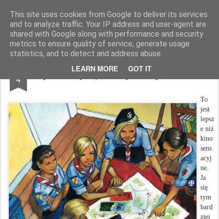
Zbigniew Minda
blog osobisty
This site uses cookies from Google to deliver its services
and to analyze traffic. Your IP address and user-agent are
Pages
shared with Google along with performance and security
metrics to ensure quality of service, generate usage
statistics, and to detect and address abuse.
APR
LEARN MORE
GOT IT
Czy wiecie jak powstaje drużyna od zera?
4
To
jest
lepsz
e niż
kino
sens
acyj
ne.
Ja
się
tym
bard
ziej