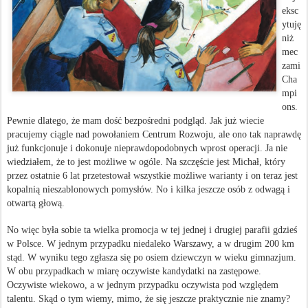
eksc
ytuję
niż
mec
zami
Cha
mpi
ons.
Pewnie dlatego, że mam dość bezpośredni podgląd. Jak już wiecie
pracujemy ciągle nad powołaniem Centrum Rozwoju, ale ono tak naprawdę
już funkcjonuje i dokonuje nieprawdopodobnych wprost operacji. Ja nie
wiedziałem, że to jest możliwe w ogóle. Na szczęście jest Michał, który
przez ostatnie 6 lat przetestował wszystkie możliwe warianty i on teraz jest
kopalnią nieszablonowych pomysłów. No i kilka jeszcze osób z odwagą i
otwartą głową.
No więc była sobie ta wielka promocja w tej jednej i drugiej parafii gdzieś
w Polsce. W jednym przypadku niedaleko Warszawy, a w drugim 200 km
stąd. W wyniku tego zgłasza się po osiem dziewczyn w wieku gimnazjum.
W obu przypadkach w miarę oczywiste kandydatki na zastępowe.
Oczywiste wiekowo, a w jednym przypadku oczywista pod względem
talentu. Skąd o tym wiemy, mimo, że się jeszcze praktycznie nie znamy?