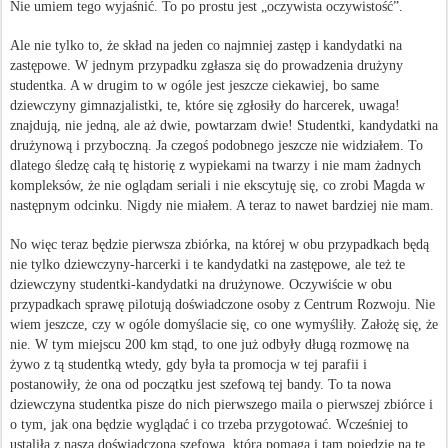
Nie umiem tego wyjaśnić. To po prostu jest „oczywista oczywistość”.
Ale nie tylko to, że skład na jeden co najmniej zastęp i kandydatki na
zastępowe. W jednym przypadku zgłasza się do prowadzenia drużyny
studentka. A w drugim to w ogóle jest jeszcze ciekawiej, bo same
dziewczyny gimnazjalistki, te, które się zgłosiły do harcerek, uwaga!
znajdują, nie jedną, ale aż dwie, powtarzam dwie! Studentki, kandydatki na
drużynową i przyboczną. Ja czegoś podobnego jeszcze nie widziałem. To
dlatego śledzę całą tę historię z wypiekami na twarzy i nie mam żadnych
kompleksów, że nie oglądam seriali i nie ekscytuję się, co zrobi Magda w
następnym odcinku. Nigdy nie miałem. A teraz to nawet bardziej nie mam.
No więc teraz będzie pierwsza zbiórka, na której w obu przypadkach będą
nie tylko dziewczyny-harcerki i te kandydatki na zastępowe, ale też te
dziewczyny studentki-kandydatki na drużynowe. Oczywiście w obu
przypadkach sprawę pilotują doświadczone osoby z Centrum Rozwoju. Nie
wiem jeszcze, czy w ogóle domyślacie się, co one wymyśliły. Założę się, że
nie. W tym miejscu 200 km stąd, to one już odbyły długą rozmowę na
żywo z tą studentką wtedy, gdy była ta promocja w tej parafii i
postanowiły, że ona od początku jest szefową tej bandy. To ta nowa
dziewczyna studentka pisze do nich pierwszego maila o pierwszej zbiórce i
o tym, jak ona będzie wyglądać i co trzeba przygotować. Wcześniej to
ustaliła z naszą doświadczoną szefową, która pomaga i tam pojedzie na tę